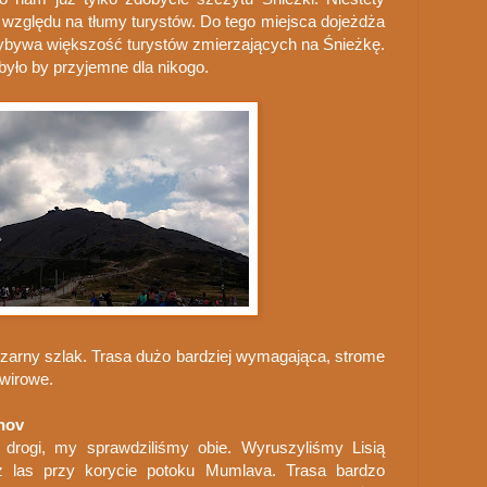
względu na tłumy turystów. Do tego miejsca dojeżdża
rzybywa większość turystów zmierzających na Śnieżkę.
yło by przyjemne dla nikogo.
zarny szlak. Trasa dużo bardziej wymagająca, strome
żwirowe.
hov
rogi, my sprawdziliśmy obie. Wyruszyliśmy Lisią
ez las przy korycie potoku Mumlava. Trasa bardzo