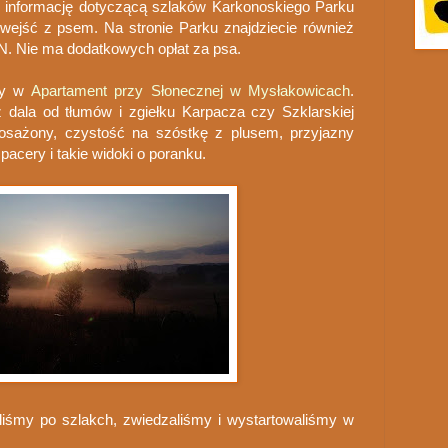
e informację dotyczącą szlaków Karkonoskiego Parku
wejść z psem. Na stronie Parku znajdziecie również
N. Nie ma dodatkowych opłat za psa.
my w
Apartament przy Słonecznej w Mysłakowicach
.
z dala od tłumów i zgiełku Karpacza czy Szklarskiej
osażony, czystość na szóstkę z plusem, przyjazny
pacery i takie widoki o poranku.
liśmy po szlakch, zwiedzaliśmy i wystartowaliśmy w
.