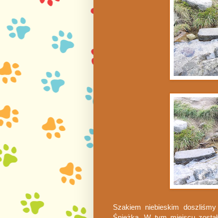
Szakiem niebieskim doszliśm
Śnieżką. W tym miejscu został