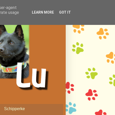
user-agent
erate usage
LEARN MORE
GOT IT
Schipperke