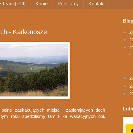
 Team (FCI)
Konie
Polecamy
Kontakt
Blo
ach - Karkonosze
►
2
►
2
▼
2
►
2
►
2
►
2
Lube
pełne zaskakujących miejsc i zapierających dech
ym roku spędziliśmy tam kilka wakacyjnych dni.