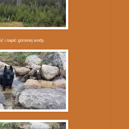
ć i napić górskiej wody.