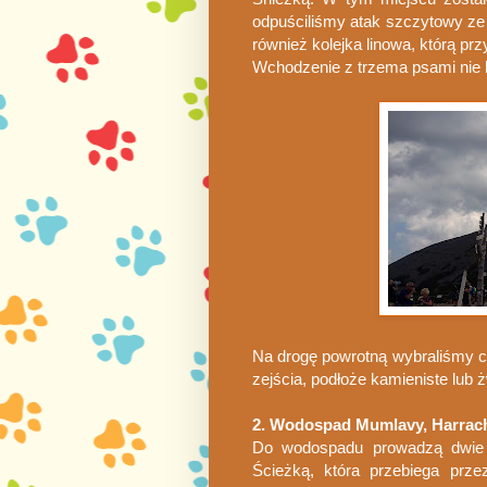
odpuściliśmy atak szczytowy ze 
również kolejka linowa, którą p
Wchodzenie z trzema psami nie b
Na drogę powrotną wybraliśmy c
zejścia, podłoże kamieniste lub 
2. Wodospad Mumlavy, Harrac
Do wodospadu prowadzą dwie d
Ścieżką, która przebiega prz