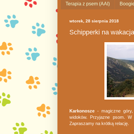
Terapia z psem (AAI)
Boogie
wtorek, 28 sierpnia 2018
Schipperki na wakacj
Karkonosze
- magiczne góry, 
widoków. Przyjazne psom. W t
Zapraszamy na krótką relację.