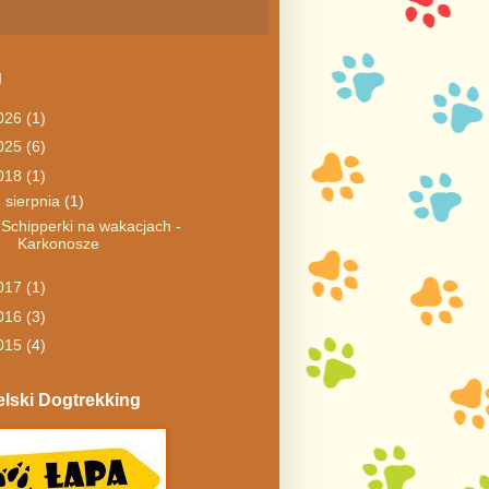
g
026
(1)
025
(6)
018
(1)
▼
sierpnia
(1)
Schipperki na wakacjach -
Karkonosze
017
(1)
016
(3)
015
(4)
lski Dogtrekking