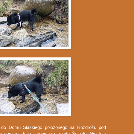
y do Domu Śląskiego położonego na Rozdrożu pod
o nam już tylko zdobycie szczytu Śnieżki. Niestety