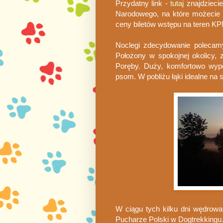
Przydatny link -
tutaj
znajdzieci
Narodowego, na które możecie 
ceny biletów wstępu na teren KP
Noclegi zdecydowanie poleca
Położony w spokojnej okolicy, 
Poręby. Duży, komfortowo wyp
psom. W pobliżu łąki idealne na s
W ciągu tych kilku dni wędrowa
Pucharze Polski w Dogtrekkingu